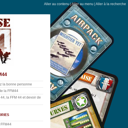
Aller au contenu
|
Aller au menu
|
Aller à la recherche
M44
z la bonne personne
 de la FFM44
44, la FFM 44 et devoir de
ries
a FFM44