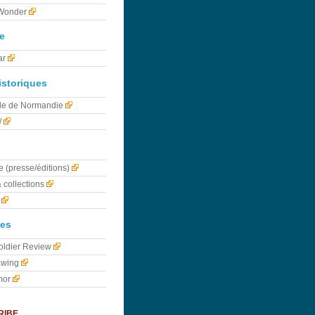
 Wonder
e
ar
istoriques
lle de Normandie
/
e (presse/éditions)
& collections
nes
Soldier Review
wing
mor
ribe