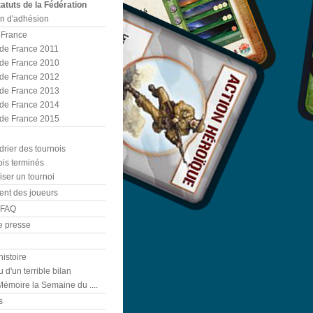
atuts de la Fédération
in d'adhésion
 France
de France 2011
de France 2010
de France 2012
de France 2013
de France 2014
de France 2015
rier des tournois
ois terminés
ser un tournoi
nt des joueurs
 FAQ
e presse
istoire
 d'un terrible bilan
émoire la Semaine du ....
s