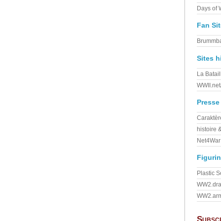
Days of
Fan Sit
Brummb
Sites h
La Batai
WWII.net
Presse
Caraktèr
histoire 
Net4War
Figuri
Plastic 
WW2.dra
WW2.ar
Subsc