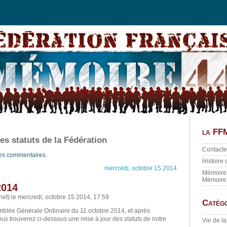
la FF
es statuts de la Fédération
Contacte
des commentaires
Histoire
mercredi, octobre 15 2014
Mémoire 
Mémoire
2014
ef) le mercredi, octobre 15 2014, 17:59
Catégo
mblée Générale Ordinaire du 11 octobre 2014, et après
ous trouverez ci-dessous une mise à jour des statuts de notre
Vie de l