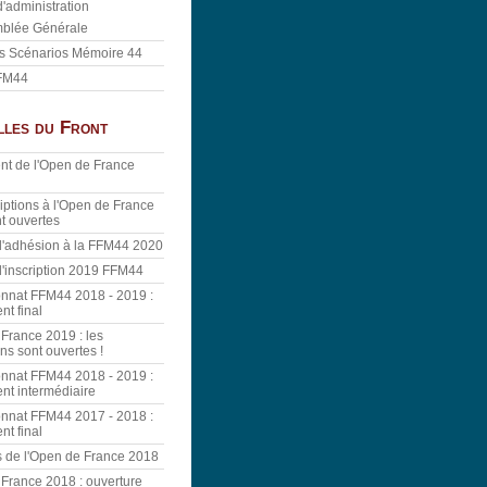
d'administration
blée Générale
s Scénarios Mémoire 44
FM44
lles du Front
t de l'Open de France
riptions à l'Open de France
t ouvertes
 d'adhésion à la FFM44 2020
 d'inscription 2019 FFM44
nnat FFM44 2018 - 2019 :
nt final
France 2019 : les
ons sont ouvertes !
nnat FFM44 2018 - 2019 :
nt intermédiaire
nnat FFM44 2017 - 2018 :
nt final
s de l'Open de France 2018
France 2018 : ouverture