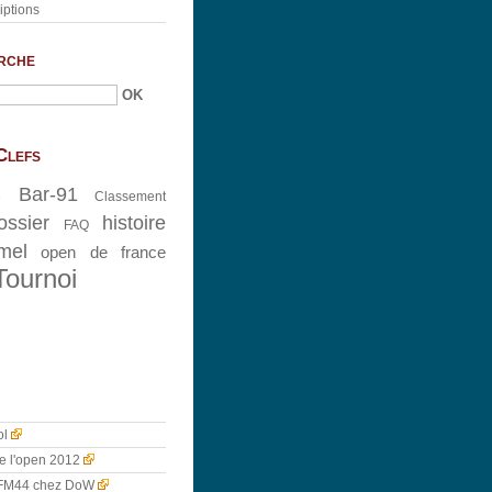
iptions
rche
Clefs
Bar-91
e
Classement
ossier
histoire
FAQ
mel
open de france
Tournoi
ol
e l'open 2012
FM44 chez DoW