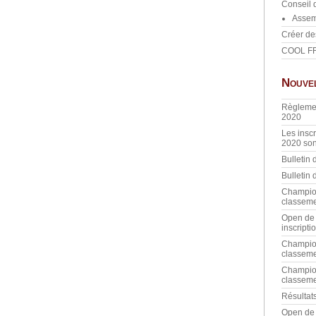
Conseil 
Assem
Créer de
COOL F
Nouve
Règlemen
2020
Les insc
2020 son
Bulletin
Bulletin
Champio
classeme
Open de 
inscripti
Champio
classeme
Champio
classeme
Résultat
Open de 