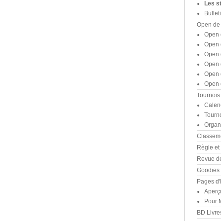
Les st
Bullet
Open de
Open 
Open 
Open 
Open 
Open 
Open 
Tournois
Calend
Tourn
Organi
Classeme
Règle et
Revue d
Goodies
Pages d'h
Aperçu
Pour M
BD Livre