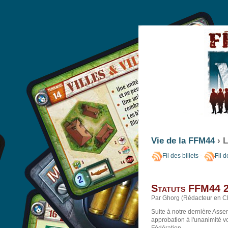
Vie de la FFM44
› L
Fil des billets
-
Fil 
Statuts FFM44 
Par Ghorg (Rédacteur en Ch
Suite à notre dernière Asse
approbation à l'unanimité v