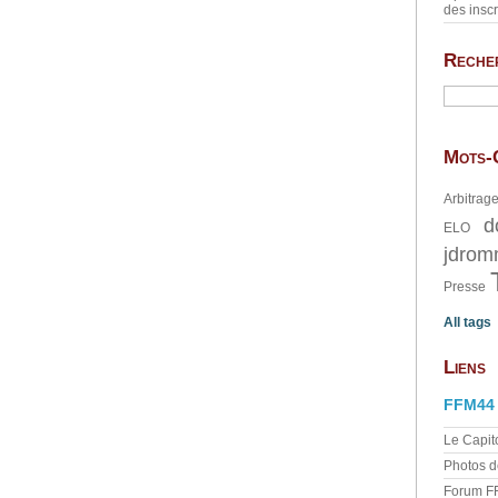
des inscr
Reche
Mots-
Arbitrag
d
ELO
jdrom
Presse
All tags
Liens
FFM44
Le Capit
Photos d
Forum F